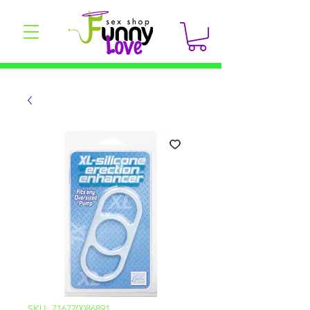
SKU: 716770086891