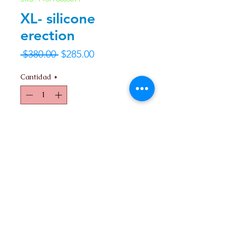
XL- silicone
erection
Precio
Precio
 $380.00 
$285.00
de
Cantidad
*
oferta
Agregar al carrito
Contacto
Nosotros
Ir arriba