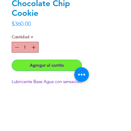
Chocolate Chip
Cookie
Precio
$360.00
Cantidad
*
Agregar al carrito
Lubricante Base Agua con sensacion
termica, sabor Galleta con Chispas
de Chocolate .
Presentacion 3oz. (89ml)