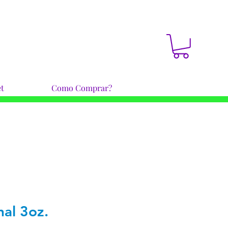
t
Como Comprar?
nal 3oz.