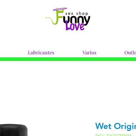
Lubricantes
Varios
Outle
Wet Origi
SKU: 716222203463