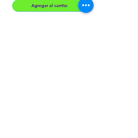
Agregar al carrito
¡Estos lubricantes son pura
diversión!
Con todos los beneficios de
nuestros Wet® Original® ahora sin
parabenos, los lubricantes Wet®
Flavored ™ saben a fruta real sin
sabor amargo. Son suaves como la
seda, sin azúcar, incoloros, no
manchan y son compatibles con el
látex. ¡Viértelos para un sabroso
manjar! Se siente delicioso! ®
Base de agua pura
Delicioso sabor y aroma a frutas
Sin azúcar, sin manchas
Ahora sin parabenos