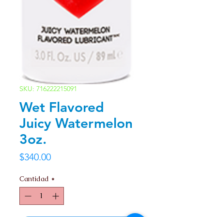
SKU: 716222215091
Wet Flavored
Juicy Watermelon
3oz.
Precio
$340.00
Cantidad
*