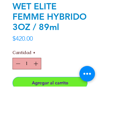
WET ELITE
FEMME HYBRIDO
3OZ / 89ml
Precio
$420.00
Cantidad
*
Agregar al carrito
Lubricante Hibrido Agua/Silicon
Presentacion 3oz. (89ml)