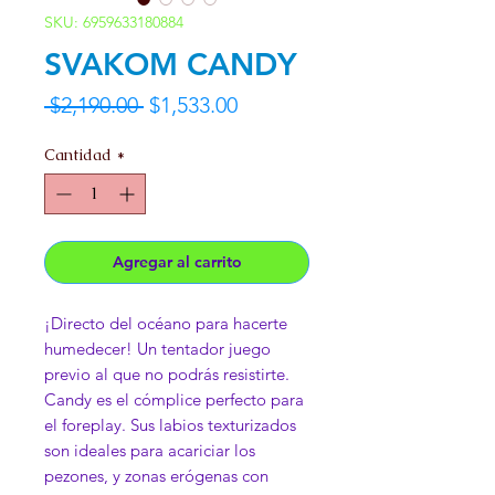
SKU: 6959633180884
SVAKOM CANDY
Precio
Precio
 $2,190.00 
$1,533.00
de
Cantidad
*
oferta
Agregar al carrito
¡Directo del océano para hacerte
humedecer! Un tentador juego
previo al que no podrás resistirte.
Candy es el cómplice perfecto para
el foreplay. Sus labios texturizados
son ideales para acariciar los
pezones, y zonas erógenas con