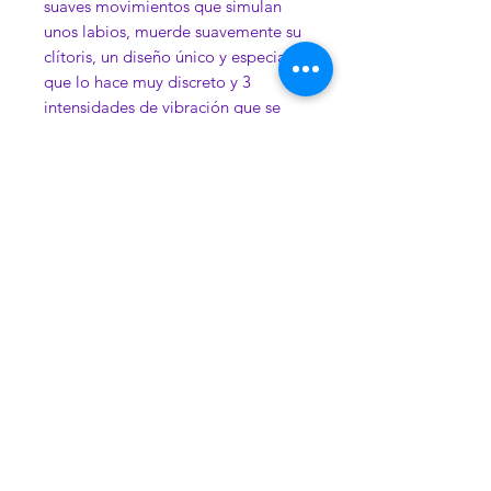
suaves movimientos que simulan
unos labios, muerde suavemente su
clítoris, un diseño único y especial
que lo hace muy discreto y 3
intensidades de vibración que se
sienten en todo el cuerpo del
juguete. Hecho de silicón , un
material ecológico y seguro para el
cuerpo. Completamente recargable
en 60 minutos para un uso de 60
minutos en velocidad regular.
Sumergible al agua. Color Baby
blue. Incluye cargador USB-Plug
Contacto
Nosotros