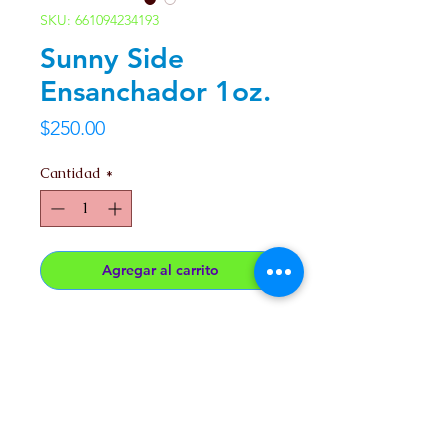
SKU: 661094234193
Sunny Side
Ensanchador 1oz.
Precio
$250.00
Cantidad
*
Agregar al carrito
Lubricante base Agua con efecto
Ensanchador.
Presentacion 1oz. (30ml)