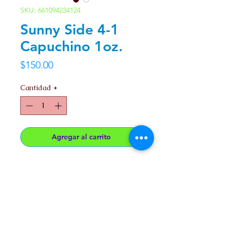
SKU: 661094234124
Sunny Side 4-1
Capuchino 1oz.
Precio
$150.00
Cantidad
*
Agregar al carrito
Lubricante base Agua, Efecto
termico, con sabor a Capuchino.
Presentacion 1oz. (30ml)