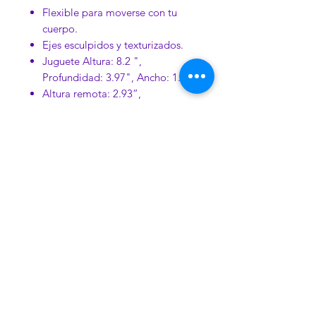
Flexible para moverse con tu
cuerpo.
Ejes esculpidos y texturizados.
Juguete Altura: 8.2 ",
Profundidad: 3.97", Ancho: 1.5 "
Altura remota: 2.93”,
Profundidad: .7”, Ancho: 1.28”
Peso: Menos de 1 libra
Longitud insertable de 5", eje
grande
Longitud insertable de 3.5 ", eje
portátil
Alcance remoto de más de 100'
Hecho de silicona cremosa y
suave.
Control remoto de silicona y
plástico ABS con acabado de
perla blanca
Impermeable y sumergible