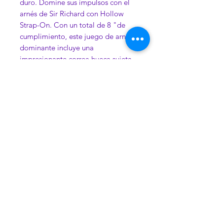
duro. Domine sus impulsos con el
arnés de Sir Richard con Hollow
Strap-On. Con un total de 8 "de
cumplimiento, este juego de arnés
dominante incluye una
impresionante correa hueca sujeta
de forma segura por un grueso y
duradero arnés de correa de nylon
de resistencia industrial. El arnés de
servicio pesado cuenta con anillos
de bloqueo de acero inoxidable
totalmente ajustables, lo que
permite un ajuste controlado y
personalizado en todo momento.