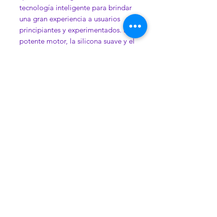
tecnología inteligente para brindar
una gran experiencia a usuarios
principiantes y experimentados. El
potente motor, la silicona suave y el
ajuste cómodo de Slostice,
combinados con la aplicación
Whats Sense, brindan un modo de
vibración predeterminado, música,
modos de control pintados a mano
e información interactiva de voz,
imágenes y texto durante el control
remoto.
Contacto
Nosotros