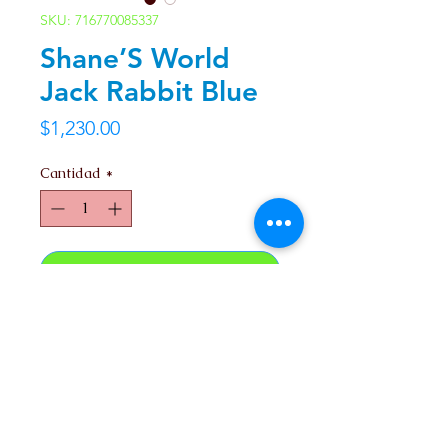
SKU: 716770085337
Shane’S World
Jack Rabbit Blue
Precio
$1,230.00
Cantidad
*
Agregar al carrito
Utiliza 4 baterias AAA