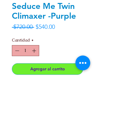
Seduce Me Twin
Climaxer -Purple
Precio
Precio
 $720.00 
$540.00
de
Cantidad
*
oferta
Agregar al carrito
10 Velocidades
Utiliza 2 Baterias AAA