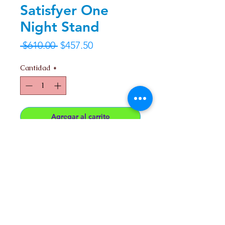
Satisfyer One
Night Stand
Precio
Precio
 $610.00 
$457.50
de
Cantidad
*
oferta
Agregar al carrito
Satysfier succionador desechable.
Contacto
Nosotros