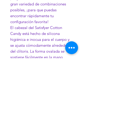
gran variedad de combinaciones
posibles, ¡para que puedas
encontrar rápidamente tu
configuración favorita!
El cabezal del Satisfyer Cotton
Candy está hecho de silicona
higiénica e inocua para el cuerpo y
se ajusta cómodamente alrededor
del clítoris. La forma ovalada se
sostiene fácilmente en la mano
durante el uso y se completa con
detalles decorativos en la parte
posterior del producto. Con su
forma compacta, el vibrador es un
compañero de viaje ideal y puede
desaparecer discretamente en un
bolso o maleta sin ocupar mucho
espacio. Gracias a su divertido
diseño, también es ideal para