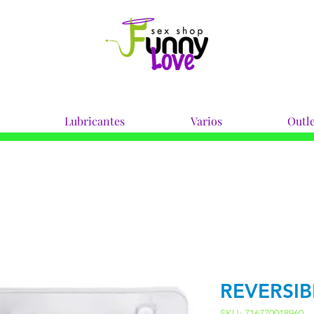
Lubricantes
Varios
Outle
REVERSIB
SKU: 716770018960