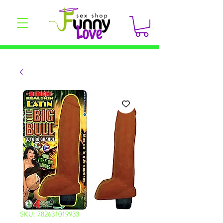
SKU: 782631019933