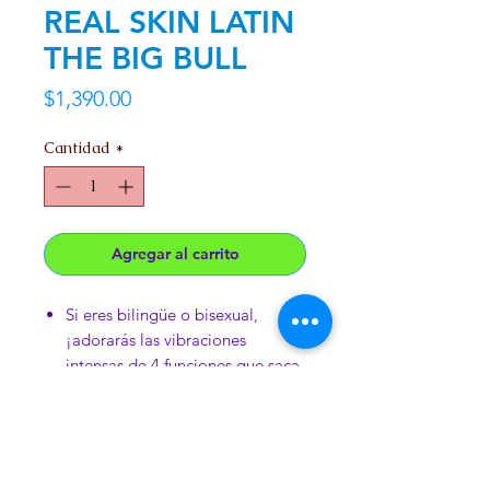
REAL SKIN LATIN
THE BIG BULL
Precio
$1,390.00
Cantidad
*
Agregar al carrito
Si eres bilingüe o bisexual,
¡adorarás las vibraciones
intensas de 4 funciones que saca
esta pistola!
Bronceado, material de piel real
Impermeable
2 pilas AA incluidas