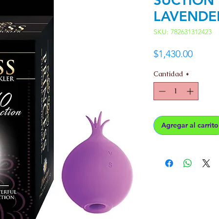
LAVENDE
SKU: 782631312423
Preci
$1,430.00
Cantidad
*
Agregar al carrito