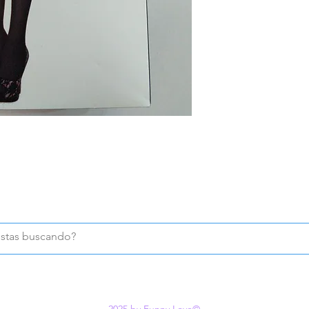
2025 by Funny Love©