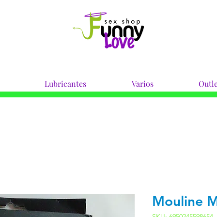
Lubricantes
Varios
Outle
Mouline 
SKU: 6950245598654