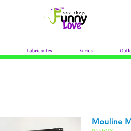
Lubricantes
Varios
Outle
Mouline 
SKU: M1301