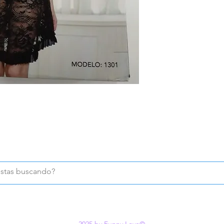
2025 by Funny Love©