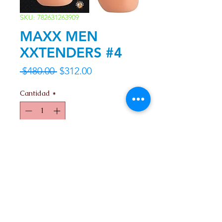
SKU: 782631263909
MAXX MEN
XXTENDERS #4
Precio
Precio
 $480.00 
$312.00
de
Cantidad
*
oferta
Agregar al carrito
Contacto
Nosotros