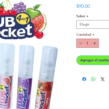
Precio
$90.00
Sabor
*
Elegir
Cantidad
*
Agregar al carrito