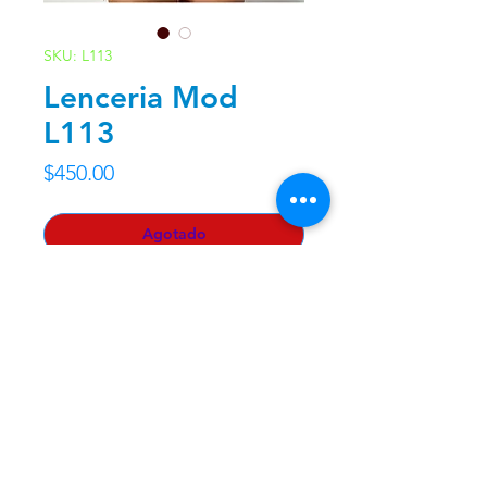
SKU: L113
Lenceria Mod
L113
Precio
$450.00
Agotado
Unitalla.
Contacto
Nosotros