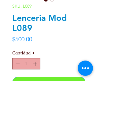
SKU: L089
Lenceria Mod
L089
Precio
$500.00
Cantidad
*
Agregar al carrito
Unitalla.