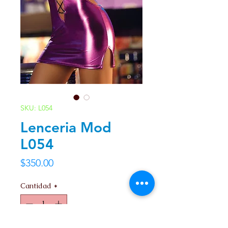
SKU: L054
Lenceria Mod
L054
Precio
$350.00
Cantidad
*