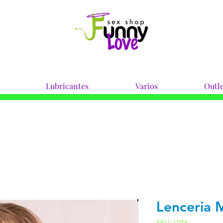
Lubricantes
Varios
Outle
Lenceria 
SKU: L016