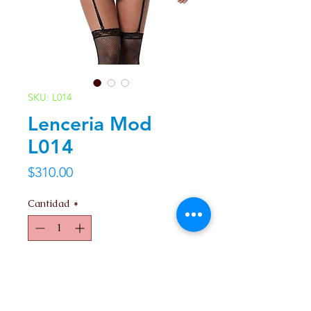
SKU: L014
Lenceria Mod
L014
Precio
$310.00
Cantidad
*
Agregar al carrito
Unitalla.