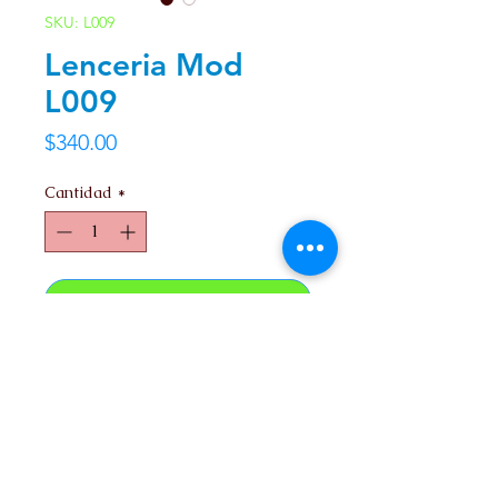
SKU: L009
Lenceria Mod
L009
Precio
$340.00
Cantidad
*
Agregar al carrito
Unitalla.