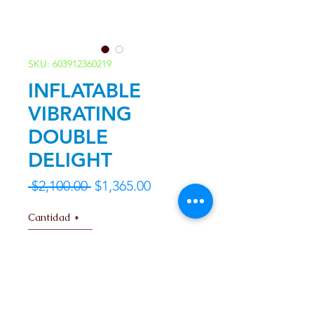
SKU: 603912360219
INFLATABLE
VIBRATING
DOUBLE
DELIGHT
Precio
Precio
 $2,100.00 
$1,365.00
de
Cantidad
*
oferta
Agregar al carrito