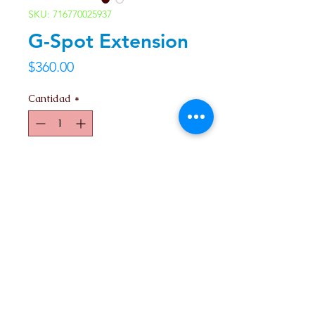
SKU: 716770025937
G-Spot Extension
Precio
$360.00
Cantidad
*
Agregar al carrito
Contacto
Nosotros
Ir arriba