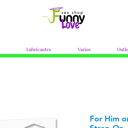
Lubricantes
Varios
Outle
For Him o
Strap-On