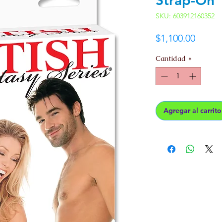
SKU: 603912160352
Preci
$1,100.00
Cantidad
*
Agregar al carrito