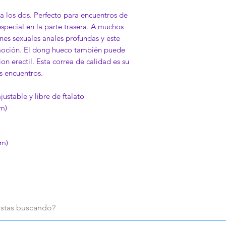
ra los dos. Perfecto para encuentros de
special en la parte trasera. A muchos
es sexuales anales profundas y este
moción. El dong hueco también puede
on erectil. Esta correa de calidad es su
s encuentros.
justable y libre de ftalato
cm)
)
cm)