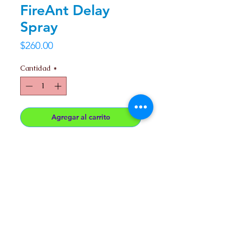
FireAnt Delay
Spray
Precio
$260.00
Cantidad
*
Agregar al carrito
Retardante Masculino a base de
lidocaina.