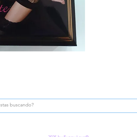
2025 by Funny Love©