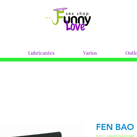
Lubricantes
Varios
Outle
FEN BAO 
SKU: 6958376815084