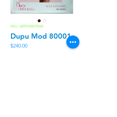
SKU: 6895546810046
Dupu Mod 80001
Precio
$240.00
Agotado
Contacto
Nosotros
Ir arriba