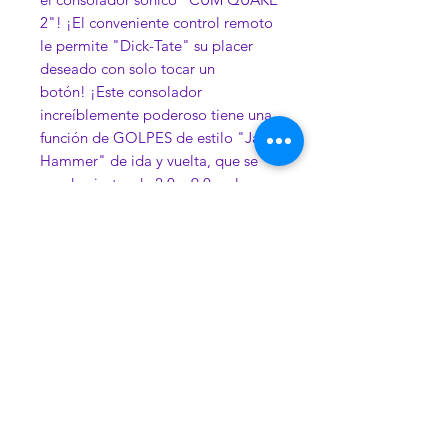
2"! ¡El conveniente control remoto
le permite "Dick-Tate" su placer
deseado con solo tocar un
botón! ¡Este consolador
increíblemente poderoso tiene una
función de GOLPES de estilo "Jack
Hammer" de ida y vuelta, que se
puede ajustar de 2.0 a 9.0 en la
escala "DICKTOR"! ¡Este increíble
consolador también tiene una base
de succión, así como una función de
calefacción que realmente llevará su
experiencia general de cálido a
súper caliente! ¡Póngase en
cuclillas ... espere ... y experimente
el poder "tembloroso" del CUM
QUAKE!