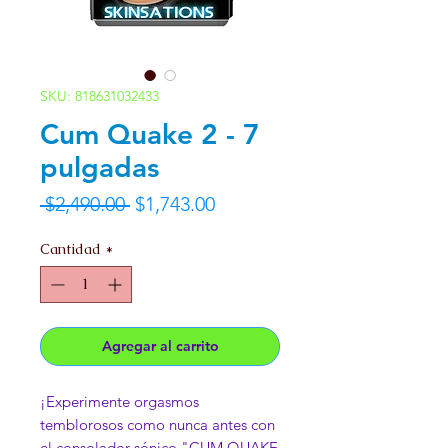
SKU: 818631032433
Cum Quake 2 - 7
pulgadas
Precio
Precio
 $2,490.00 
$1,743.00
de
Cantidad
*
oferta
Agregar al carrito
¡Experimente orgasmos
temblorosos como nunca antes con
el consolador sónico "CUM QUAKE