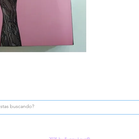
2025 by Funny Love©