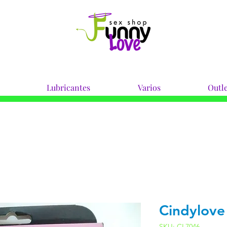
Lubricantes
Varios
Outle
Cindylov
SKU: CL7046