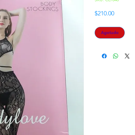
Precio
$210.00
Agotado