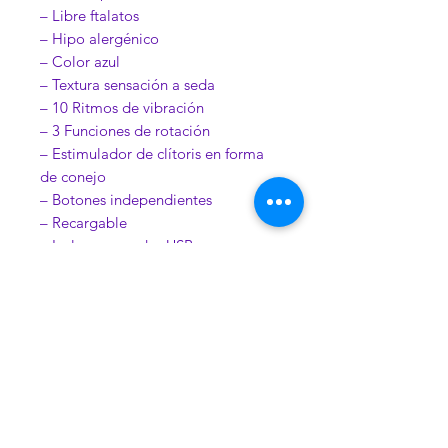
– Libre ftalatos
– Hipo alergénico
– Color azul
– Textura sensación a seda
– 10 Ritmos de vibración
– 3 Funciones de rotación
– Estimulador de clítoris en forma
de conejo
– Botones independientes
– Recargable
– Incluye cargador USB
– Tiempo de carga de la batería
150 minutos
– Duración de la batería 150
minutos (el tiempo puede variar)
– Longitud insertable 11.5 cm (4.5
in)
– Diámetro 3.75 cm (1.5 in)
– Longitud del estimulador 5.75 cm