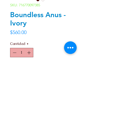
SKU: 716770097385
Boundless Anus -
Ivory
Precio
$560.00
Cantidad
*
Agregar al carrito
Contacto
Nosotros