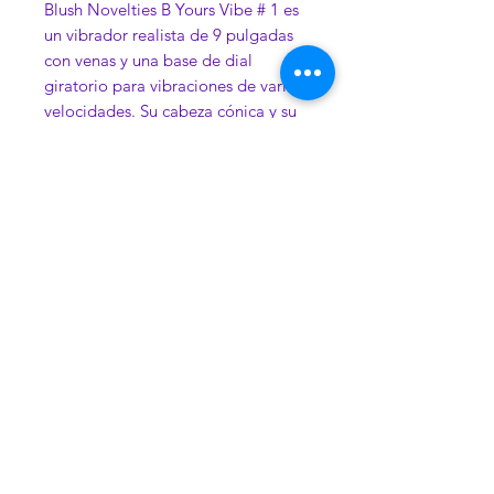
Blush Novelties B Yours Vibe # 1 es
un vibrador realista de 9 pulgadas
con venas y una base de dial
giratorio para vibraciones de varias
velocidades. Su cabeza cónica y su
eje delgado se pueden insertar de
manera cómoda y fácil. Vibe # 1,
creado para el principiante y el
consciente de los costos, está hecho
de PVC libre de ftalatos, que es
suave y rígido para un juego
vigoroso. Vibe # 1 funciona con 2
baterías AA, no incluidas.
Contacto
Nosotros