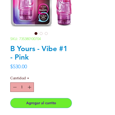
SKU: 735380100704
B Yours - Vibe #1
- Pink
Precio
$530.00
Cantidad
*
Agregar al carrito