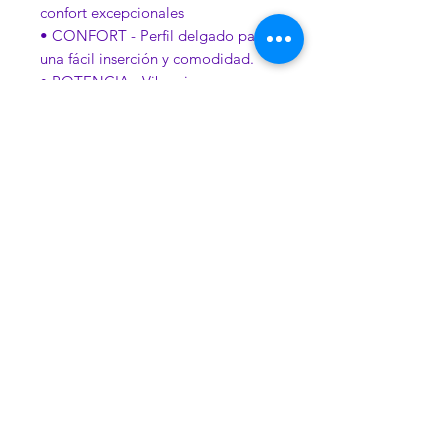
confort excepcionales
• CONFORT - Perfil delgado para
una fácil inserción y comodidad.
• POTENCIA - Vibraciones
potentes. Múltiples configuraciones
de velocidad ajustable
convenientemente controladas por
un giro del dial
• PAZ DE LA MENTE - Hecho de
Body Safe TPE. No contiene
fragancia sintética, ftalato, parafinas
ni látex. Cumple o supera las
normas internacionales de
seguridad de los productos. Es tu
cuerpo, ten en cuenta lo que pones
en él.
• TAMAÑO: 10 pulgadas de
longitud (8.5 pulgadas insertables) x
1.5 pulgadas de ancho