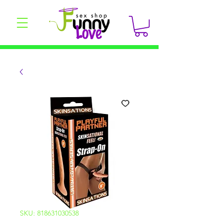
SKU: 818631030538